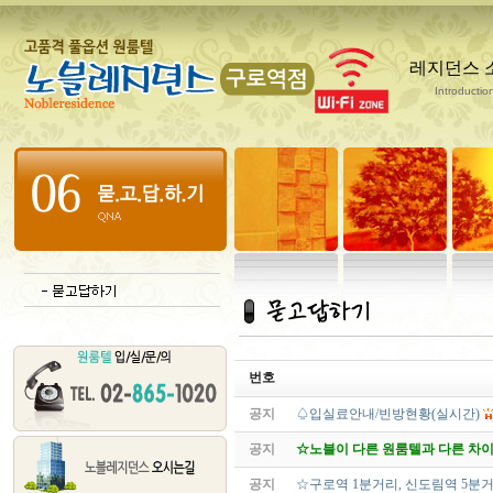
레지던스 
Introductio
번호
공지
♤입실료안내/빈방현황(실시간)
공지
☆노블이 다른 원룸텔과 다른 차이점
공지
☆구로역 1분거리, 신도림역 5분거리