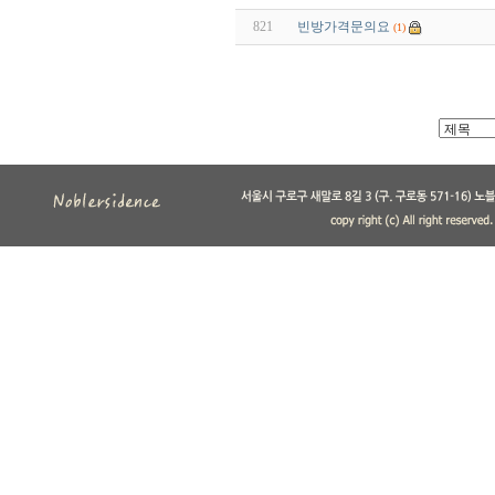
821
빈방가격문의요
(1)