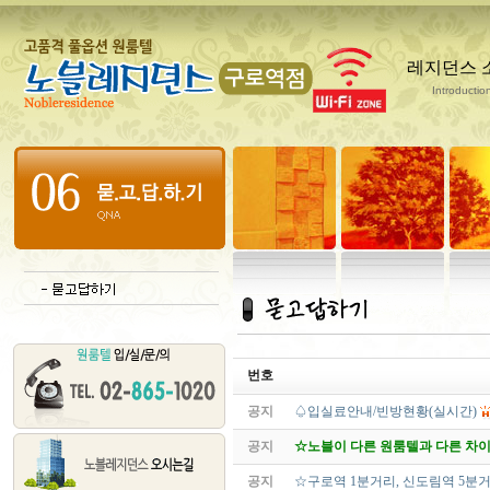
레지던스 
Introductio
번호
공지
♤입실료안내/빈방현황(실시간)
공지
☆노블이 다른 원룸텔과 다른 차이점
공지
☆구로역 1분거리, 신도림역 5분거리