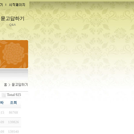
묻고답하기
Q&A
Total 925
짜
조회
-15
86768
-09
139826
-09
139540