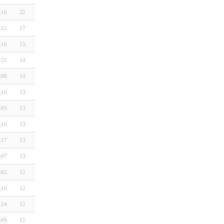
-16
22
-12
17
-16
15
-21
14
-08
14
-16
13
-05
13
-16
13
-17
13
-07
13
-02
12
-16
12
-24
12
-09
11