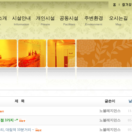
소개
시설안내
개인시설
공동시설
주변환경
오시는길
n
Information
Private
Facilities
Environment
Map
제 목
글쓴이
날
노블레지던스
11
 3가지 ~*
노블레지던스
05
, 대림역 10분거리 ~
노블레지던스
05