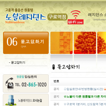
레지던스 
Introductio
번호
공지
♤입실료안내/빈방현황(실시간)
공지
☆노블이 다른 원룸텔과 다른 차이점
공지
☆구로역 1분거리, 신도림역 5분거리