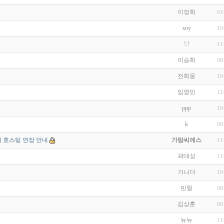
이정희
03
soy
10
!.!
11
이승희
08
전희웅
10
임영민
12
ppp
10
k
09
 호스팅 연장 안내
가람씨에스
11
곽대성
11
가나다
10
빈형
08
김상훈
08
뉴뉴
11